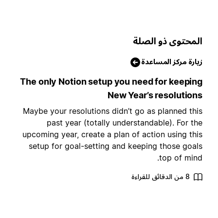
لمحتوى ذو الصلة
يارة مركز المساعدة
The only Notion setup you need for keepin
New Year’s resolution
Maybe your resolutions didn’t go as planned thi
past year (totally understandable). For th
upcoming year, create a plan of action using thi
setup for goal-setting and keeping those goal
top of mind
8 من الدقائق للقراءة