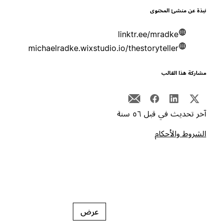
بذة عن منشئ المحتوى
linktr.ee/mradke
michaelradke.wixstudio.io/thestoryteller
شاركة هذا القالب
خر تحديث في قبل ٥٦ سنة
لشروط والأحكام
عرض