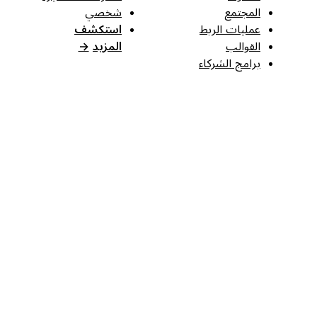
المجتمع
شخصي
عمليات الربط
استكشف
القوالب
المزيد
→
برامج الشركاء