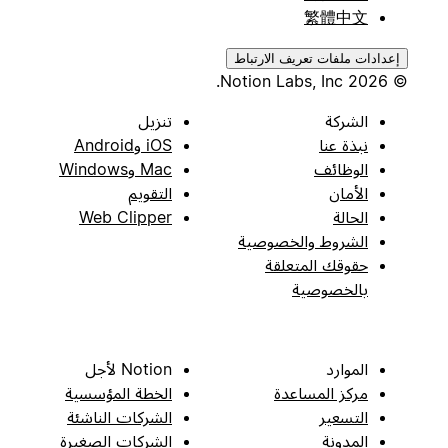
繁體中文
إعدادات ملفات تعريف الارتباط
© 2026 Notion Labs, Inc.
الشركة
تنزيل
نبذة عنا
iOS وAndroid
الوظائف
Mac وWindows
الأمان
التقويم
الحالة
Web Clipper
الشروط والخصوصية
حقوقك المتعلقة
بالخصوصية
الموارد
Notion لأجل
مركز المساعدة
الخطة المؤسسية
التسعير
الشركات الناشئة
المدونة
الشركات الصغيرة