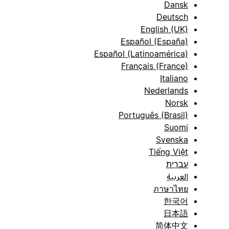
Dansk
Deutsch
English (UK)
Español (España)
Español (Latinoamérica)
Français (France)
Italiano
Nederlands
Norsk
Português (Brasil)
Suomi
Svenska
Tiếng Việt
עברית
العربية
ภาษาไทย
한국어
日本語
简体中文