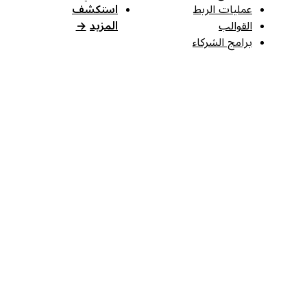
عمليات الربط
استكشف
القوالب
المزيد
→
برامج الشركاء