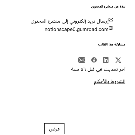
بذة عن منشئ المحتوى
إرسال بريد إلكتروني إلى منشئ المحتوى
notionscape0.gumroad.com
شاركة هذا القالب
خر تحديث في قبل ٥٦ سنة
لشروط والأحكام
عرض