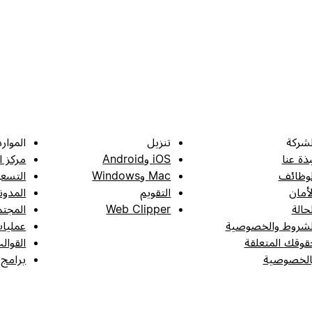
لشركة
تنزيل
الموارد
بذة عنا
iOS وAndroid
مركز ا
لوظائف
Mac وWindows
التسعي
لأمان
التقويم
المدون
لحالة
Web Clipper
المجتم
لشروط والخصوصية
عمليات
قوقك المتعلقة
القوال
الخصوصية
برامج 