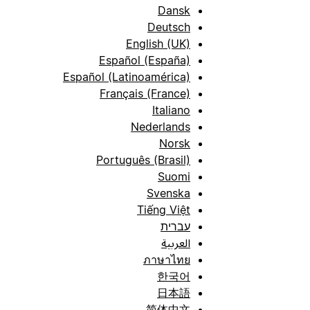
Dansk
Deutsch
English (UK)
Español (España)
Español (Latinoamérica)
Français (France)
Italiano
Nederlands
Norsk
Português (Brasil)
Suomi
Svenska
Tiếng Việt
עברית
العربية
ภาษาไทย
한국어
日本語
简体中文