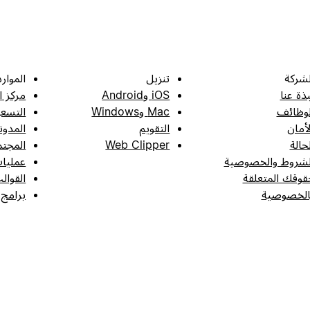
لشركة
تنزيل
الموارد
بذة عنا
iOS وAndroid
مركز ا
لوظائف
Mac وWindows
التسعي
لأمان
التقويم
المدون
لحالة
Web Clipper
المجتم
لشروط والخصوصية
عمليات
قوقك المتعلقة
القوال
الخصوصية
برامج 