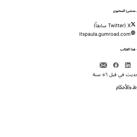
 منشئ المحتوى
X (Twitter سابقاً)
itspaula.gumroad.com
هذا القالب
يث في قبل ٥٦ سنة
 والأحكام