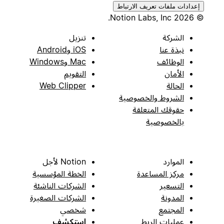
إعدادات ملفات تعريف الارتباط
© 2026 Notion Labs, Inc.
الشركة
تنزيل
نبذة عنا
iOS وAndroid
الوظائف
Mac وWindows
الأمان
التقويم
الحالة
Web Clipper
الشروط والخصوصية
حقوقك المتعلقة
بالخصوصية
الموارد
Notion لأجل
مركز المساعدة
الخطة المؤسسية
التسعير
الشركات الناشئة
المدونة
الشركات الصغيرة
المجتمع
شخصي
عمليات الربط
استكشف