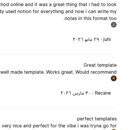
hod online and it was a great thing that i had to look
ady used notion for everything and now i can write my
notes in this format too.
J
juhi ·
٢٩ مايو ٢٠٢٦
Great template
ry well made template. Works great. Would recommend.
R
Recane ·
٣٠ مارس ٢٠٢٦
perfect templates
s very nice and perfect for the vibe i was tryna go for