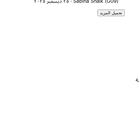
Sabiha Shaik (G09) ·
٢٥ ديسمبر ٢٠٢٥
تحميل المزيد
ة