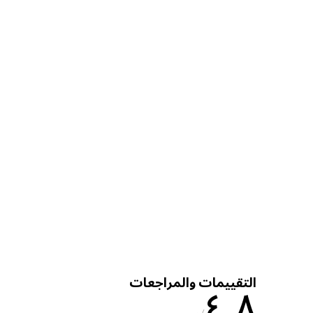
التقييمات والمراجعات
٤٫٨