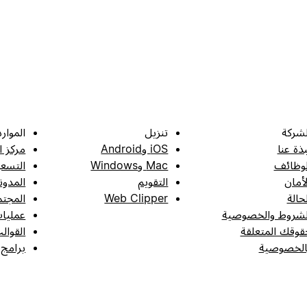
لشركة
تنزيل
الموارد
بذة عنا
iOS وAndroid
مركز ا
لوظائف
Mac وWindows
التسعي
لأمان
التقويم
المدون
لحالة
Web Clipper
المجتم
لشروط والخصوصية
عمليات
قوقك المتعلقة
القوال
الخصوصية
برامج 