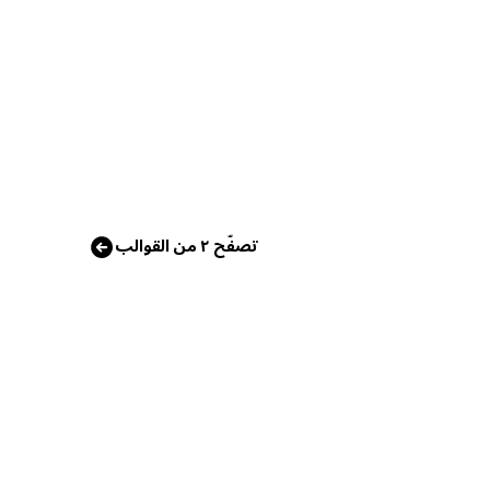
تصفّح ٢ من القوالب