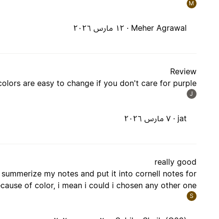
M
Meher Agrawal ·
١٢ مارس ٢٠٢٦
Review
 colors are easy to change if you don't care for purple
J
jat ·
٧ مارس ٢٠٢٦
really good
 to summerize my notes and put it into cornell notes for
cause of color, i mean i could i chosen any other one.
S