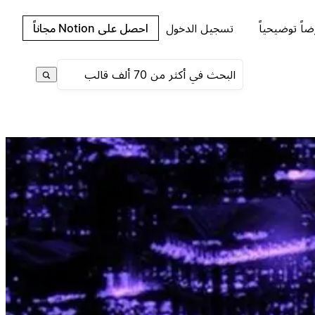
اً توضيحياً
تسجيل الدخول
احصل على Notion مجاناً