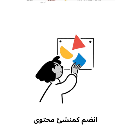
انضم كمنشئ محتوى