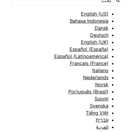
English (US)
Bahasa Indonesia
Dansk
Deutsch
English (UK)
Español (España)
Español (Latinoamérica)
Français (France)
Italiano
Nederlands
Norsk
Português (Brasil)
Suomi
Svenska
Tiếng Việt
עברית
العربية