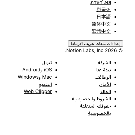
ภาษาไทย
한국어
日本語
简体中文
繁體中文
إعدادات ملفات تعريف الارتباط
© 2026 Notion Labs, Inc.
الشركة
تنزيل
نبذة عنا
iOS وAndroid
الوظائف
Mac وWindows
الأمان
التقويم
الحالة
Web Clipper
الشروط والخصوصية
حقوقك المتعلقة
بالخصوصية