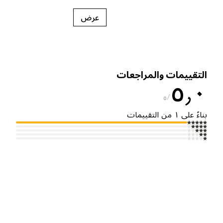
عرض
لتقييمات والمراجعات
٥٫
٥
ناءً على ١ من التقييمات