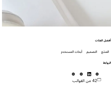
فضل الفئات
المنتَج
التصميم
أبحاث المستخدم
لروابط
42 من القوالب