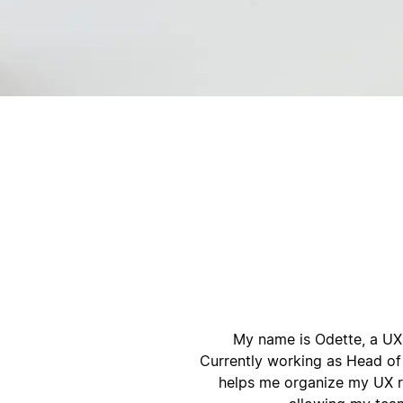
أ
ا
My name is Odette, a UX 
Currently working as Head of 
helps me organize my UX re