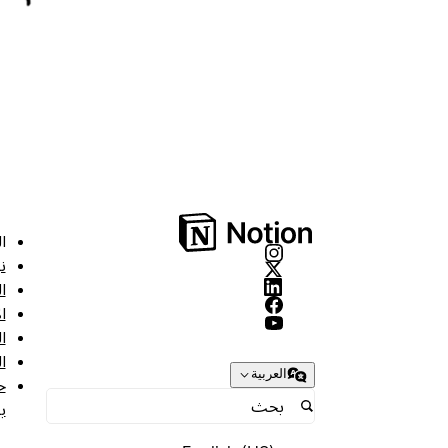
ا
ن
ا
ا
ا
ا
العربية
ح
ب