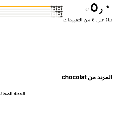
٥٫٠
٥
بناءً على ٤ من التقييمات
المزيد من chocolat
الخطة المجاني