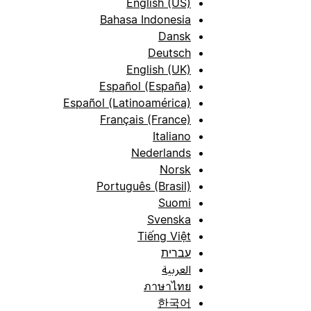
English (US)
Bahasa Indonesia
Dansk
Deutsch
English (UK)
Español (España)
Español (Latinoamérica)
Français (France)
Italiano
Nederlands
Norsk
Português (Brasil)
Suomi
Svenska
Tiếng Việt
עברית
العربية
ภาษาไทย
한국어