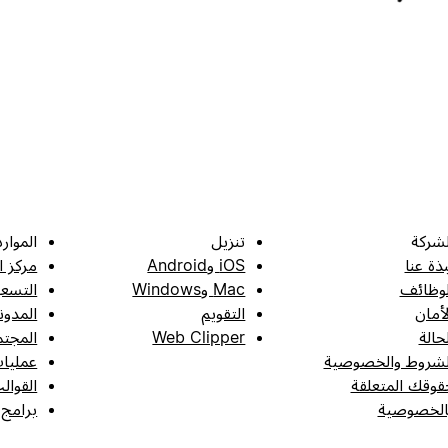
لشركة
تنزيل
الموارد
بذة عنا
iOS وAndroid
مركز ا
لوظائف
Mac وWindows
التسعي
لأمان
التقويم
المدون
لحالة
Web Clipper
المجتم
لشروط والخصوصية
عمليات
قوقك المتعلقة
القوال
الخصوصية
برامج 