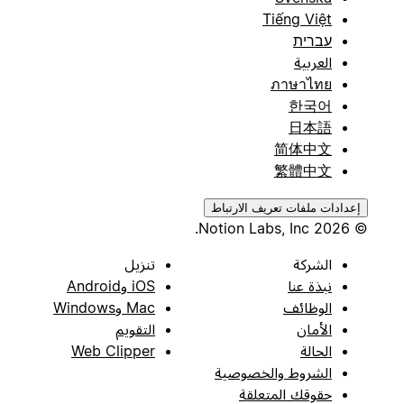
Tiếng Việt
עברית
العربية
ภาษาไทย
한국어
日本語
简体中文
繁體中文
إعدادات ملفات تعريف الارتباط
© 2026 Notion Labs, Inc.
الشركة
تنزيل
نبذة عنا
iOS وAndroid
الوظائف
Mac وWindows
الأمان
التقويم
الحالة
Web Clipper
الشروط والخصوصية
حقوقك المتعلقة