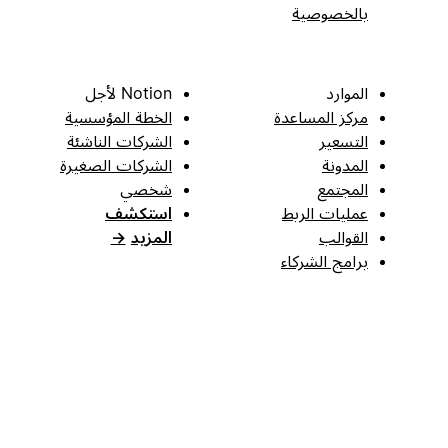
بالخصوصية
الموارد
Notion لأجل
مركز المساعدة
الخطة المؤسسية
التسعير
الشركات الناشئة
المدونة
الشركات الصغيرة
المجتمع
شخصي
عمليات الربط
استكشف
القوالب
المزيد
→
برامج الشركاء