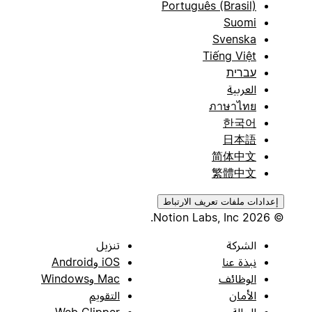
Português (Brasil)
Suomi
Svenska
Tiếng Việt
עברית
العربية
ภาษาไทย
한국어
日本語
简体中文
繁體中文
إعدادات ملفات تعريف الارتباط
© 2026 Notion Labs, Inc.
الشركة
تنزيل
نبذة عنا
iOS وAndroid
الوظائف
Mac وWindows
الأمان
التقويم
الحالة
Web Clipper