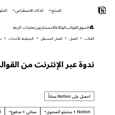
المنتَج
الذكاء الاصطناعي
الحلو
السوق
القوالب
الوكلاء
الاستشاريون
عمليات الربط
الفئات
العمل
العمل المستقل
التخطيط للأحداث
ند
ندوة عبر الإنترنت من القوا
احصل على Notion مجاناً
Notion + منشئو المحتوى
مجاني + مدفوع
ا