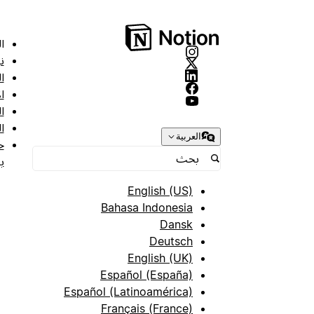
ا
ن
ا
ا
ا
ا
العربية
ح
ب
English (US)
Bahasa Indonesia
Dansk
Deutsch
English (UK)
Español (España)
Español (Latinoamérica)
Français (France)