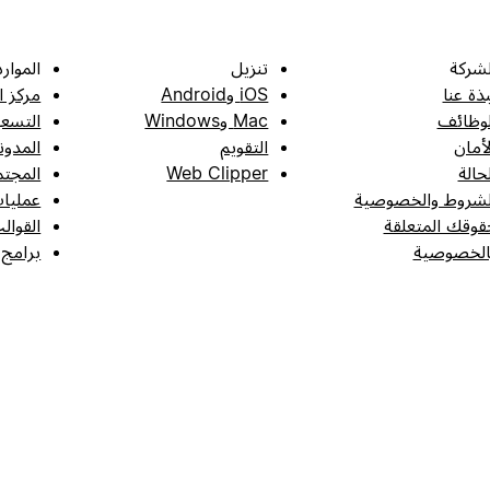
لشركة
تنزيل
الموارد
بذة عنا
iOS وAndroid
مركز ا
لوظائف
Mac وWindows
التسعي
لأمان
التقويم
المدون
لحالة
Web Clipper
المجتم
لشروط والخصوصية
عمليات
قوقك المتعلقة
القوال
الخصوصية
برامج 