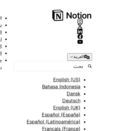
ا
ن
ا
ا
ا
ا
العربية
ح
ب
English (US)
Bahasa Indonesia
Dansk
Deutsch
English (UK)
Español (España)
Español (Latinoamérica)
Français (France)