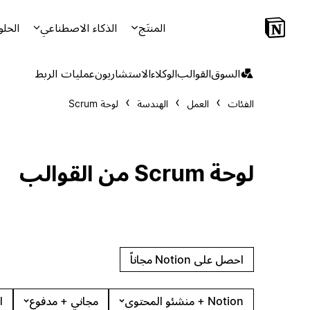
المنتَج
الذكاء الاصطناعي
الحلو
السوق
القوالب
الوكلاء
الاستشاريون
عمليات الربط
الفئات
العمل
الهندسة
لوحة Scrum
لوحة Scrum من القوالب
احصل على Notion مجاناً
Notion + منشئو المحتوى
مجاني + مدفوع
ا