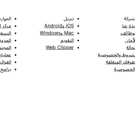
لشركة
تنزيل
الموارد
بذة عنا
iOS وAndroid
مركز ا
لوظائف
Mac وWindows
التسعي
لأمان
التقويم
المدون
لحالة
Web Clipper
المجتم
لشروط والخصوصية
عمليات
قوقك المتعلقة
القوال
الخصوصية
برامج 