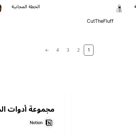
الخطة المجانية
CutTheFluff
→
4
3
2
1
مجموعة أدوات ال
Notion