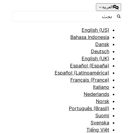
العربية
English (US)
Bahasa Indonesia
Dansk
Deutsch
English (UK)
Español (España)
Español (Latinoamérica)
Français (France)
Italiano
Nederlands
Norsk
Português (Brasil)
Suomi
Svenska
Tiếng Việt