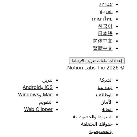
עברית
العربية
ภาษาไทย
한국어
日本語
简体中文
繁體中文
إعدادات ملفات تعريف الارتباط
© 2026 Notion Labs, Inc.
الشركة
تنزيل
نبذة عنا
iOS وAndroid
الوظائف
Mac وWindows
الأمان
التقويم
الحالة
Web Clipper
الشروط والخصوصية
حقوقك المتعلقة
بالخصوصية