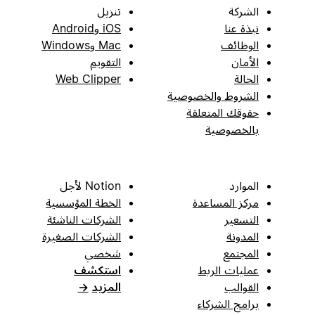
الشركة
تنزيل
نبذة عنا
iOS وAndroid
الوظائف
Mac وWindows
الأمان
التقويم
الحالة
Web Clipper
الشروط والخصوصية
حقوقك المتعلقة
بالخصوصية
الموارد
Notion لأجل
مركز المساعدة
الخطة المؤسسية
التسعير
الشركات الناشئة
المدونة
الشركات الصغيرة
المجتمع
شخصي
عمليات الربط
استكشف
القوالب
المزيد
→
برامج الشركاء