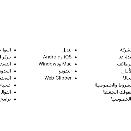
لشركة
تنزيل
الموارد
بذة عنا
iOS وAndroid
مركز ا
لوظائف
Mac وWindows
التسعي
لأمان
التقويم
المدون
لحالة
Web Clipper
المجتم
لشروط والخصوصية
عمليات
قوقك المتعلقة
القوال
الخصوصية
برامج 