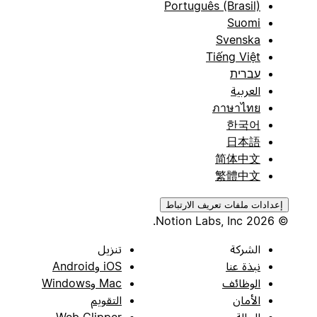
Português (Brasil)
Suomi
Svenska
Tiếng Việt
עברית
العربية
ภาษาไทย
한국어
日本語
简体中文
繁體中文
إعدادات ملفات تعريف الارتباط
© 2026 Notion Labs, Inc.
الشركة
تنزيل
نبذة عنا
iOS وAndroid
الوظائف
Mac وWindows
الأمان
التقويم
الحالة
Web Clipper