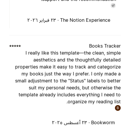
The Notion Experience ·
٢٣ فبراير ٢٠٢٦
Books Tracke
I really like this template—the clean, simpl
aesthetics and the thoughtfully detaile
properties make it easy to track and categoriz
my books just the way I prefer. I only made 
small adjustment to the "Status" labels to bette
suit my personal needs, but otherwise th
template already includes everything I need t
organize my reading list
B
Bookworm ·
٢٣ أغسطس ٢٠٢٥