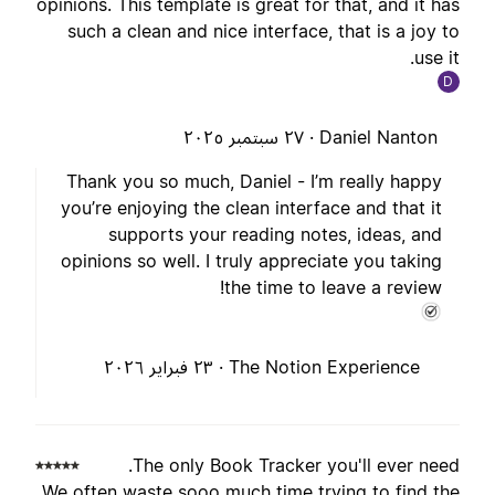
opinions. This template is great for that, and it ha
such a clean and nice interface, that is a joy t
use it
D
Daniel Nanton ·
٢٧ سبتمبر ٢٠٢٥
Thank you so much, Daniel - I’m really happy
you’re enjoying the clean interface and that it
supports your reading notes, ideas, and
opinions so well. I truly appreciate you taking
the time to leave a review!
The Notion Experience ·
٢٣ فبراير ٢٠٢٦
The only Book Tracker you'll ever need
We often waste sooo much time trying to find th