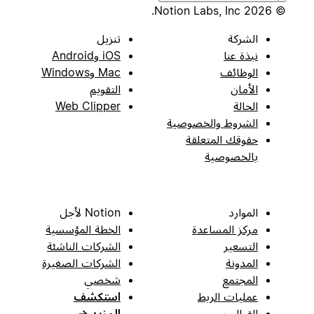
© 2026 Notion Labs, Inc.
الشركة
تنزيل
نبذة عنا
iOS وAndroid
الوظائف
Mac وWindows
الأمان
التقويم
الحالة
Web Clipper
الشروط والخصوصية
حقوقك المتعلقة
بالخصوصية
الموارد
Notion لأجل
مركز المساعدة
الخطة المؤسسية
التسعير
الشركات الناشئة
المدونة
الشركات الصغيرة
المجتمع
شخصي
عمليات الربط
استكشف
القوالب
المزيد
→