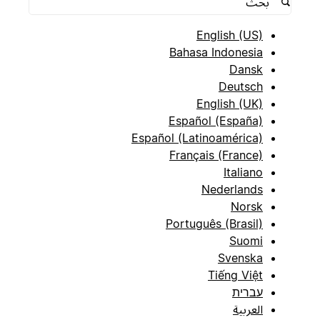
English (US)
Bahasa Indonesia
Dansk
Deutsch
English (UK)
Español (España)
Español (Latinoamérica)
Français (France)
Italiano
Nederlands
Norsk
Português (Brasil)
Suomi
Svenska
Tiếng Việt
עברית
العربية