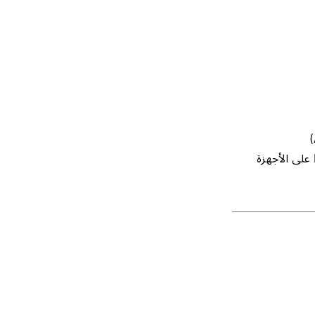
تراخيص Intune لجميع أعضاء مساحة العمل الذين سيستخدمون Notion على الأجهزة