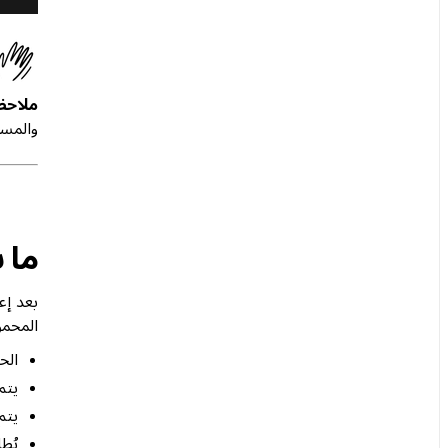
ملاحظ
والمستهد
ما 
المحمو
الحا
يتم
يتم
يُطلب من