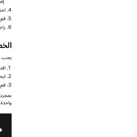
إض
اخت
قم 
راج
الخطوة 3: تمكين ntune
يجب على 
افتح
ابحث ع
قم 
واحدة عند فتح Notion