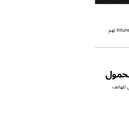
تنطبق السياسات فقط على المستخدمين الذين تم تعيين ترخيص Intune لهم
محمول
في استخدام تطبيق Notion القياسي للهاتف