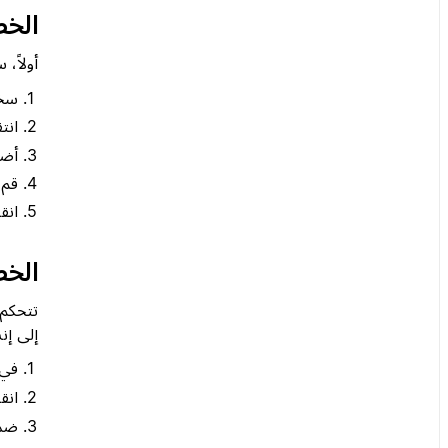
الخطوة 1: إضافة n
أولاً، ستحتاج إل
سجّ
انت
أضف n
قم 
انق
الخطوة 2: إنشاء سياسات ح
إلى إنش
في مركز
انق
ضم