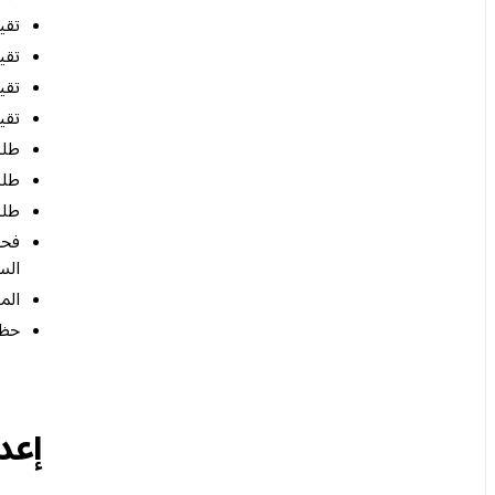
تقي
تقي
تقي
تقي
طلب
طلب رمز N
طلب
فحو
الس
المس
حظر
إعداد Notion باستخدا