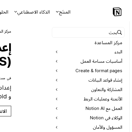
المنتَج
الذكاء الاصطناعي
الحلو
مركز ال
البحث في مركز المساعدة
مركز المساعدة
البدء
(iOS و Android)
أساسيات مساحة العمل
Create & format pages
في مستن
إنشاء قواعد البيانات
المشاركة والتعاون
و Android 📲
الأتمتة وعمليات الربط
العمل مع Notion AI
الان
الوكلاء في Notion
المسؤول والأمان