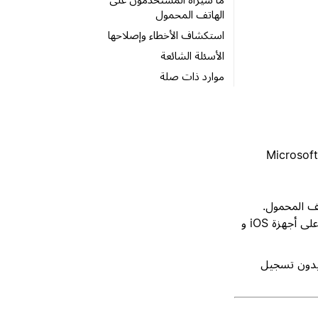
الهاتف المحمول
استكشاف الأخطاء وإصلاحها
الأسئلة الشائعة
موارد ذات صلة
ية. تدعم Notion تطبيق Microsoft Intune
 تطبيق سياسات أمان على تطبيق Notion للهاتف المحمول.
يساعد هذا فرق تكنولوجيا المعلومات على حماية بيانات الشركة في Notion على أجهزة iOS و
Noti سياسات حماية التطبيقات في Intune (تُعرف أيضاً بـ MAM بدون تسجيل