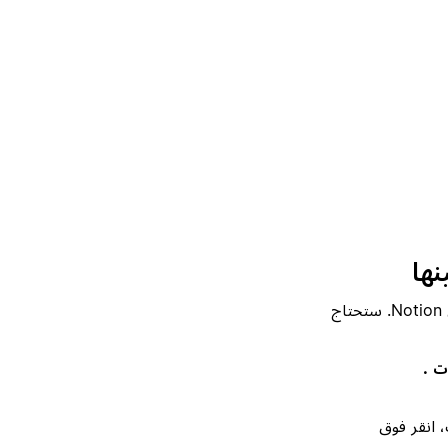
تتحكم سياسات حماية التطبيقات في كيفية التعامل مع بيانات الشركة داخل Notion. ستحتاج
.
ت
، انقر فوق