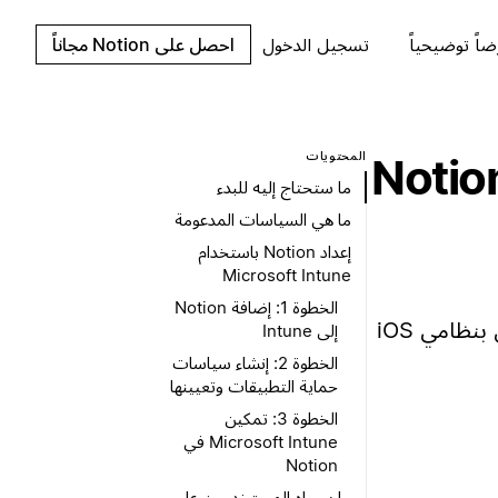
اً توضيحياً
تسجيل الدخول
احصل على Notion مجاناً
المحتويات
د Microsoft Intune مع Notion
ما ستحتاج إليه للبدء
ما هي السياسات المدعومة
إعداد Notion باستخدام
Microsoft Intune
الخطوة 1: إضافة Notion
إعداد Intune لإدارة Notion على الأجهزة المحمولة التي تعمل بنظامي iOS
إلى Intune
الخطوة 2: إنشاء سياسات
حماية التطبيقات وتعيينها
الخطوة 3: تمكين
Microsoft Intune في
Notion
ما سيراه المستخدمون على