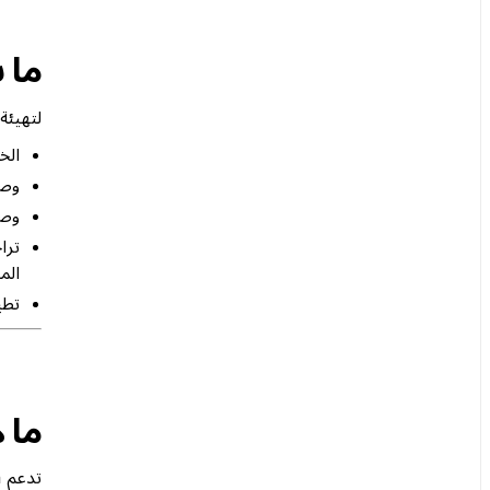
ما 
لتهيئة Notion مع Microsoft Intune، ستحتاج
الخط
وصول 
وصول المس
الم
تطبيق Notion للهاتف ال
ما 
تدعم Notion عناصر التحكم في حماية التطبيقات التالية من خلال Intune: