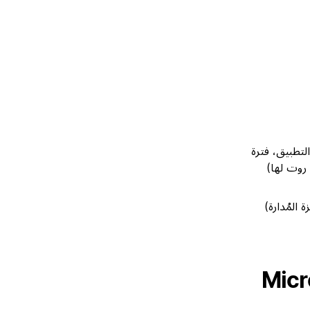
تطبيق، فترة
روت لها)
المُدارة)