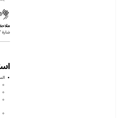
ملاحظ
شارة "
است
الس