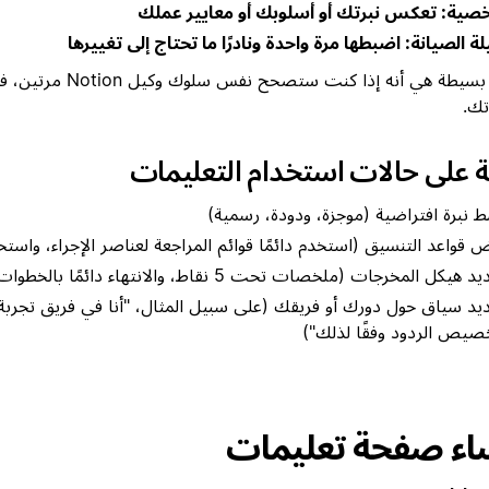
ية: تعكس نبرتك أو أسلوبك أو معايير عملك
لة الصيانة: اضبطها مرة واحدة ونادرًا ما تحتاج إلى تغييرها
قاعدة بسيطة هي أنه إذا كنت ستصحح نف
تك.
ة على حالات استخدام التعليمات
 نبرة افتراضية (موجزة، ودودة، رسمية)
 قواعد التنسيق (استخدم دائمًا قوائم المراجعة لعناصر الإجراء، واستخدم
هيكل المخرجات (ملخصات تحت 5 نقاط، والانتهاء دائمًا بالخطوات التالية)
يد سياق حول دورك أو فريقك (على سبيل المثال، "أنا في فريق تجربة ا
صيص الردود وفقًا لذلك")
اء صفحة تعليمات