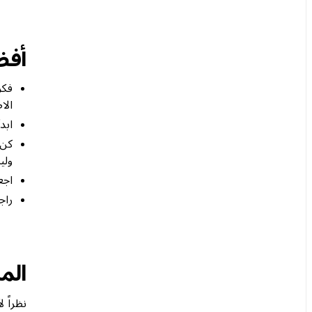
أفض
فكر
الا
ابد
كن 
ولي
اجع
راج
الم
نظراً 