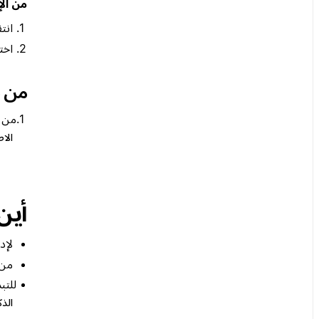
من الإ
انت
اخت
من ص
من 
الا
أين
لإد
من 
للتب
الذ