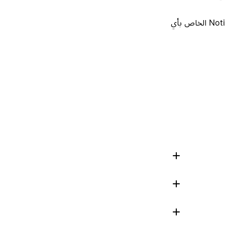
إذا شاركت صفحة التعليمات الخاصة بك، فلن يؤدي ذلك إلى تغيير وكيل Notion الخاص بأي