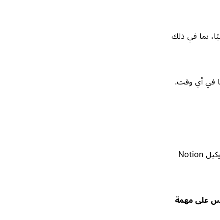
فتراضيًا، بما في ذلك
ا في أي وقت.
استخدم التعليمات لأشياء مثل النبرة وأسلوب الكتابة والقواعد التي تريد من وكيل Notion
يجب أن تنطبق على كل رد من وكيل Notion، وليس على مهمة