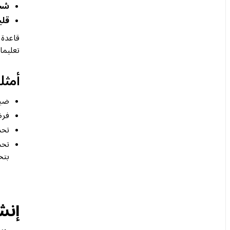
شخص
قلي
تعليما
أمثل
ضبط
فرض
تحديد 
تحد
بتخ
إنش