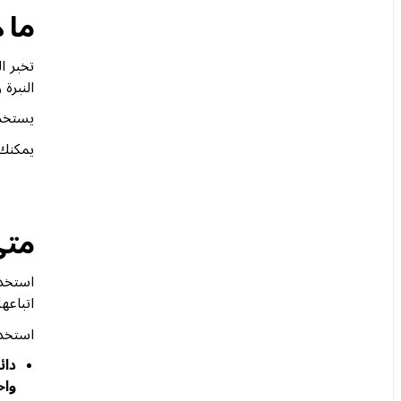
ما 
النبرة
يستخد
يمكنك 
متى
اتباعه
استخدم
واح