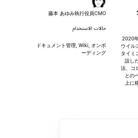
藤本 あゆみ
執行役員CMO
حالات الاستخدام
2020
ドキュメント管理, Wiki, オンボ
ウイル
ーディング
タイミ
設した
法、コ
との
上に