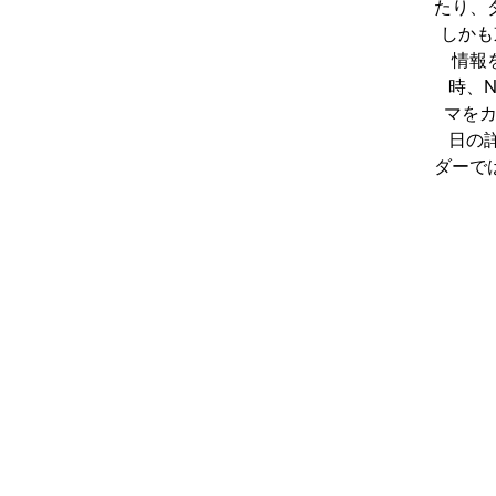
たり、
しかも
情報
時、
マを
日の
ダーで