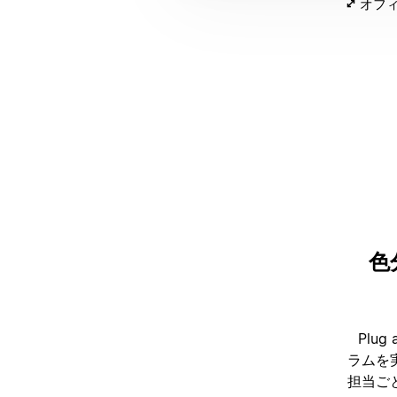
オフィ
色
Plu
ラムを
担当ご