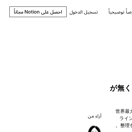
اً توضيحياً
تسجيل الدخول
احصل على Notion مجاناً
世界最大
آراء من
ライ
整理