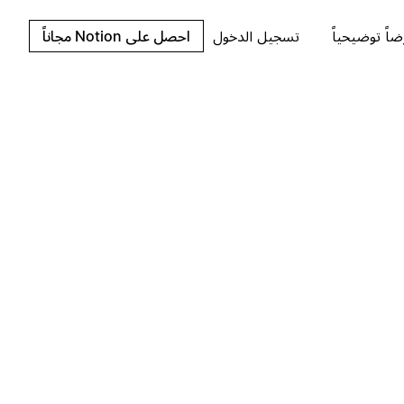
اً توضيحياً
تسجيل الدخول
احصل على Notion مجاناً