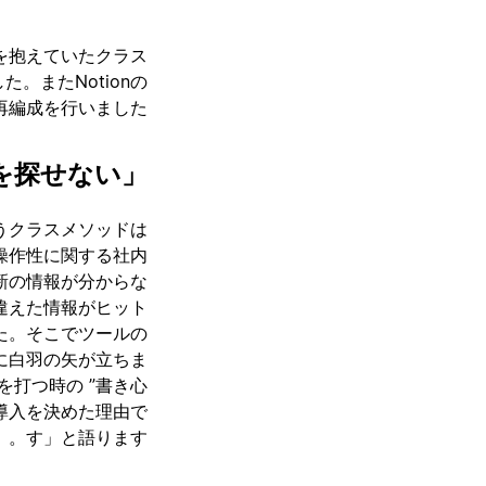
を抱えていたクラス
。またNotionの
編成を行いました。
「欲しい情報を探せない」は業務に支障を生む
うクラスメソッドは
操作性に関する社内
新の情報が分からな
違えた情報がヒット
た。そこでツールの
nに白羽の矢が立ちま
打つ時の ”書き心
導入を決めた理由で
す」と語ります。