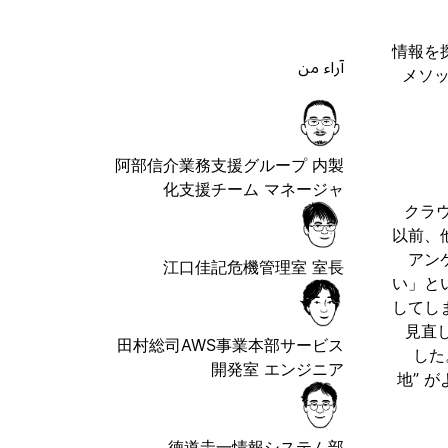
情報を
آراء من
メソッ
阿部信介
業務支援グループ 内製
化支援チーム マネージャ
クラ
以前、
アン
江口佳記
危機管理室 室長
い」と
してし
見直
田村総司
AWS事業本部サービス
した
開発室 エンジニア
地” 
徳道圭一
情報システム部