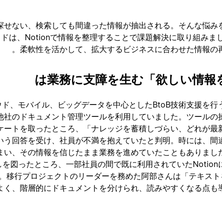
探せない、検索しても間違った情報が抽出される。そんな悩み
ドは、Notionで情報を整理することで課題解決に取り組みました
柔軟性を活かして、拡大するビジネスに合わせた情報の再
ウド、モバイル、ビッグデータを中心としたBtoB技術支援を行
他社のドキュメント管理ツールを利用していました。ツールの
ケートを取ったところ、「ナレッジを蓄積しづらい、どれが最
いう回答を受け、社員が不満を抱えていたと判明。時には、間
まい、その情報を信じたまま業務を進めていたこともありまし
しを図ったところ、一部社員の間で既に利用されていたNotio
。移行プロジェクトのリーダーを務めた阿部さんは「テキストを
がよく、階層的にドキュメントを分けられ、読みやすくなる点も