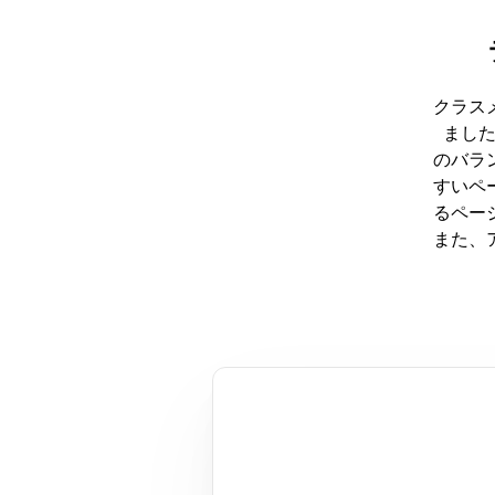
クラス
まし
のバラ
すいペ
るペー
また、