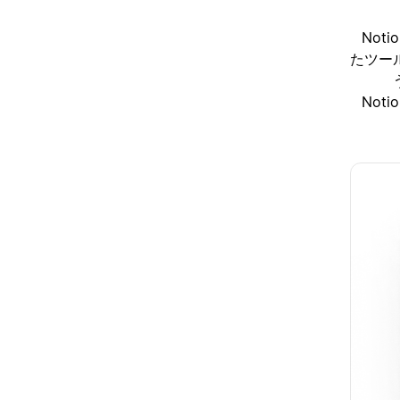
No
たツー
No