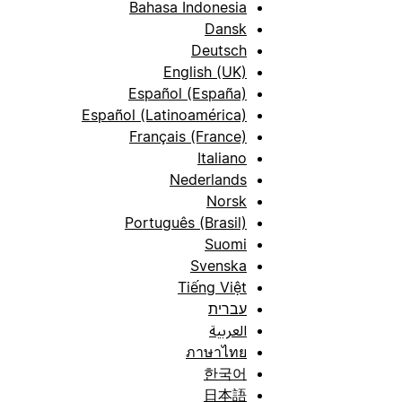
Bahasa Indonesia
Dansk
Deutsch
English (UK)
Español (España)
Español (Latinoamérica)
Français (France)
Italiano
Nederlands
Norsk
Português (Brasil)
Suomi
Svenska
Tiếng Việt
עברית
العربية
ภาษาไทย
한국어
日本語