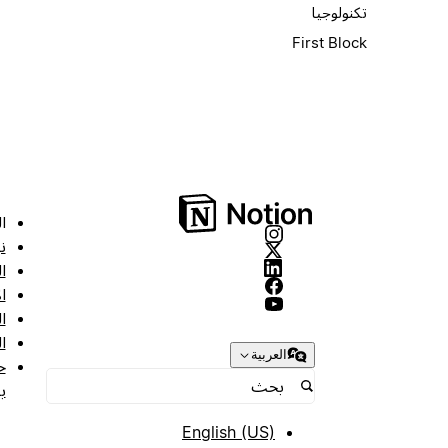
تكنولوجيا
First Block
ا
ن
ا
ا
ا
ا
العربية
ح
ب
English (US)