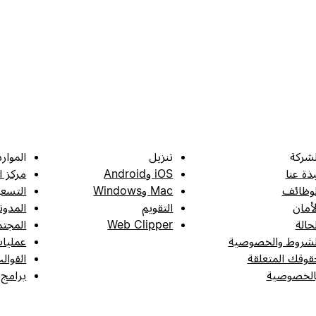
لشركة
تنزيل
الموارد
بذة عنا
iOS وAndroid
مركز ا
لوظائف
Mac وWindows
التسعي
لأمان
التقويم
المدون
لحالة
Web Clipper
المجتم
لشروط والخصوصية
عمليات
قوقك المتعلقة
القوال
الخصوصية
برامج 