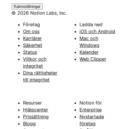
Kakinställningar
© 2026 Notion Labs, Inc.
Företag
Ladda ned
Om oss
iOS och Android
Karriärer
Mac och
Säkerhet
Windows
Status
Kalender
Villkor och
Web Clipper
integritet
Dina rättigheter
till integritet
Resurser
Notion för
Hjälpcenter
Enterprise
Prissättning
Nystartade
Blogg
företag