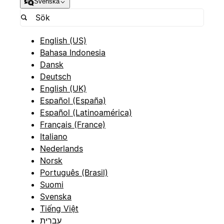
Svenska
English (US)
Bahasa Indonesia
Dansk
Deutsch
English (UK)
Español (España)
Español (Latinoamérica)
Français (France)
Italiano
Nederlands
Norsk
Português (Brasil)
Suomi
Svenska
Tiếng Việt
עברית