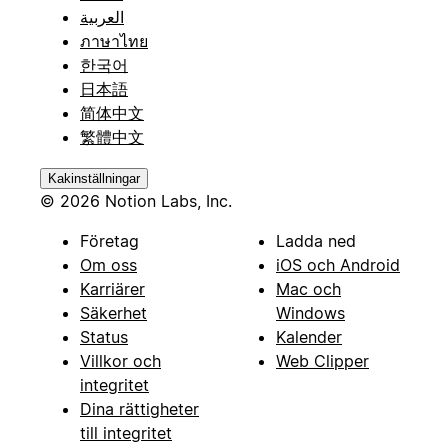
العربية
ภาษาไทย
한국어
日本語
简体中文
繁體中文
Kakinställningar
© 2026 Notion Labs, Inc.
Företag
Ladda ned
Om oss
iOS och Android
Karriärer
Mac och
Säkerhet
Windows
Status
Kalender
Villkor och
Web Clipper
integritet
Dina rättigheter
till integritet