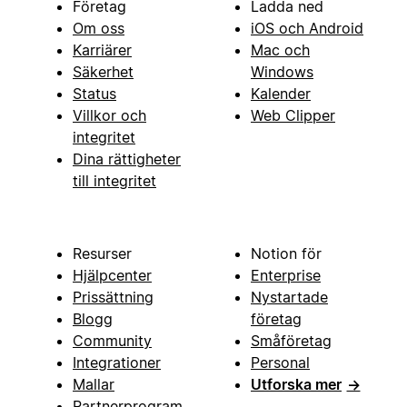
Företag
Ladda ned
Om oss
iOS och Android
Karriärer
Mac och
Säkerhet
Windows
Status
Kalender
Villkor och
Web Clipper
integritet
Dina rättigheter
till integritet
Resurser
Notion för
Hjälpcenter
Enterprise
Prissättning
Nystartade
Blogg
företag
Community
Småföretag
Integrationer
Personal
Mallar
Utforska mer
→
Partnerprogram