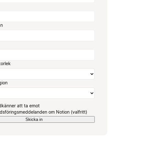
mn
torlek
gion
känner att ta emot
sföringsmeddelanden om Notion (valfritt)
Skicka in