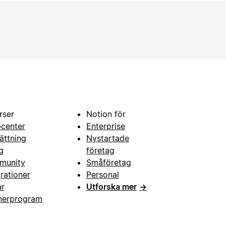
rser
Notion för
pcenter
Enterprise
ättning
Nystartade
g
företag
munity
Småföretag
grationer
Personal
ar
Utforska mer
→
nerprogram