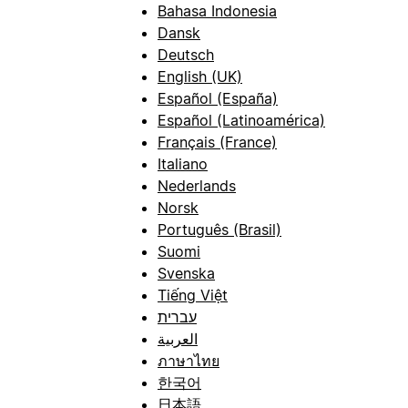
Bahasa Indonesia
Dansk
Deutsch
English (UK)
Español (España)
Español (Latinoamérica)
Français (France)
Italiano
Nederlands
Norsk
Português (Brasil)
Suomi
Svenska
Tiếng Việt
עברית
العربية
ภาษาไทย
한국어
日本語