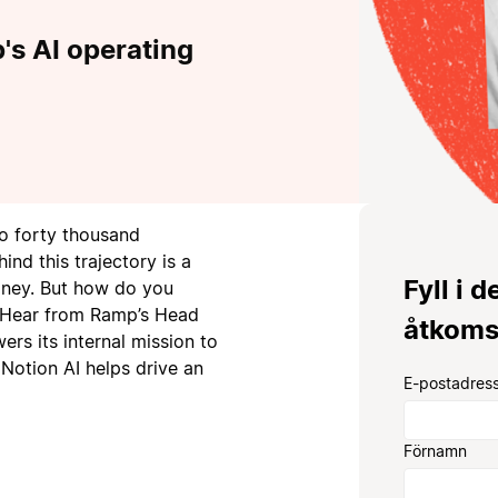
p's AI operating
to forty thousand
ind this trajectory is a
Fyll i d
oney. But how do you
? Hear from Ramp’s Head
åtkoms
rs its internal mission to
Notion AI helps drive an
E-postadress
Förnamn