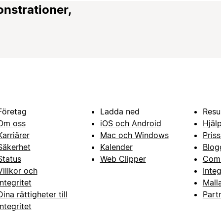
onstrationer,
Företag
Ladda ned
Resu
Om oss
iOS och Android
Hjäl
Karriärer
Mac och Windows
Priss
Säkerhet
Kalender
Blog
Status
Web Clipper
Com
Villkor och
Inte
integritet
Mall
Dina rättigheter till
Part
integritet