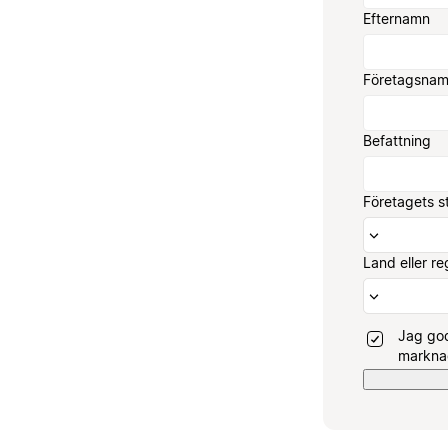
Efternamn
Företagsna
Befattning
Företagets s
Land eller re
Jag god
marknad