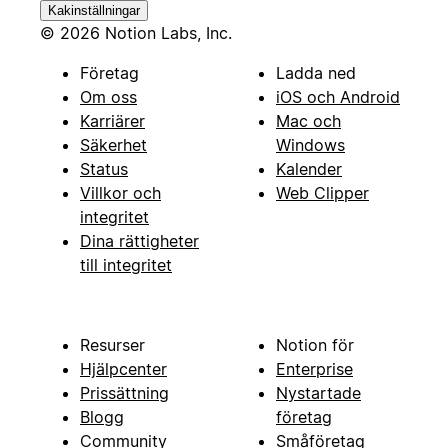
Kakinställningar
© 2026 Notion Labs, Inc.
Företag
Ladda ned
Om oss
iOS och Android
Karriärer
Mac och
Säkerhet
Windows
Status
Kalender
Villkor och
Web Clipper
integritet
Dina rättigheter
till integritet
Resurser
Notion för
Hjälpcenter
Enterprise
Prissättning
Nystartade
Blogg
företag
Community
Småföretag