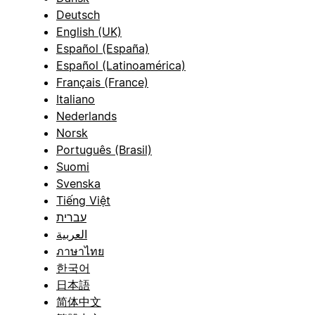
Deutsch
English (UK)
Español (España)
Español (Latinoamérica)
Français (France)
Italiano
Nederlands
Norsk
Português (Brasil)
Suomi
Svenska
Tiếng Việt
עברית
العربية
ภาษาไทย
한국어
日本語
简体中文