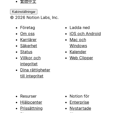
繁體中文
Kakinställningar
© 2026 Notion Labs, Inc.
Företag
Ladda ned
Om oss
iOS och Android
Karriärer
Mac och
Säkerhet
Windows
Status
Kalender
Villkor och
Web Clipper
integritet
Dina rättigheter
till integritet
Resurser
Notion för
Hjälpcenter
Enterprise
Prissättning
Nystartade