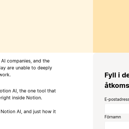
0 AI companies, and the
day are unable to deeply
Fyll i d
work.
åtkoms
tion AI, the one tool that
right inside Notion.
E-postadress
otion AI, and just how it
Förnamn