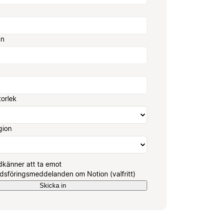
mn
torlek
gion
känner att ta emot
sföringsmeddelanden om Notion (valfritt)
Skicka in