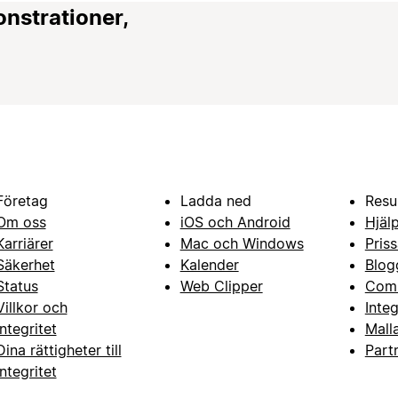
onstrationer,
Företag
Ladda ned
Resu
Om oss
iOS och Android
Hjäl
Karriärer
Mac och Windows
Priss
Säkerhet
Kalender
Blog
Status
Web Clipper
Com
Villkor och
Inte
integritet
Mall
Dina rättigheter till
Part
integritet