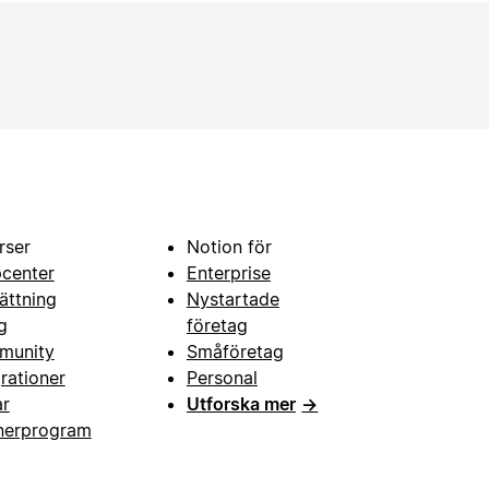
rser
Notion för
pcenter
Enterprise
ättning
Nystartade
g
företag
munity
Småföretag
grationer
Personal
ar
Utforska mer
→
nerprogram