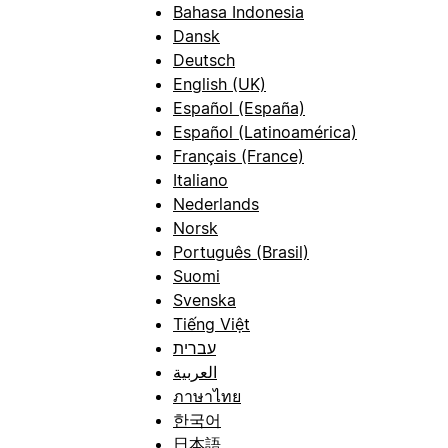
Bahasa Indonesia
Dansk
Deutsch
English (UK)
Español (España)
Español (Latinoamérica)
Français (France)
Italiano
Nederlands
Norsk
Português (Brasil)
Suomi
Svenska
Tiếng Việt
עברית
العربية
ภาษาไทย
한국어
日本語