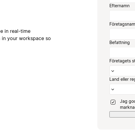
Efternamn
Företagsna
 in real-time
n in your workspace so
Befattning
Företagets s
Land eller re
Jag god
marknad