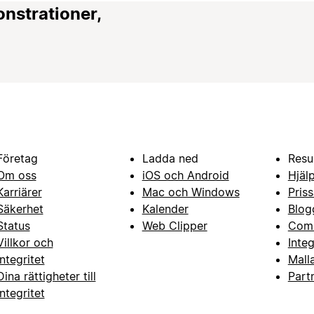
onstrationer,
Företag
Ladda ned
Resu
Om oss
iOS och Android
Hjäl
Karriärer
Mac och Windows
Priss
Säkerhet
Kalender
Blog
Status
Web Clipper
Com
Villkor och
Inte
integritet
Mall
Dina rättigheter till
Part
integritet