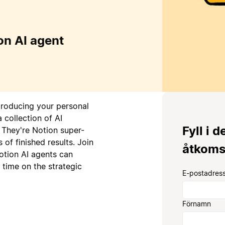
on AI agent
ntroducing your personal
 collection of AI
Fyll i d
 They're Notion super-
of finished results. Join
åtkoms
otion AI agents can
time on the strategic
E-postadress
Förnamn