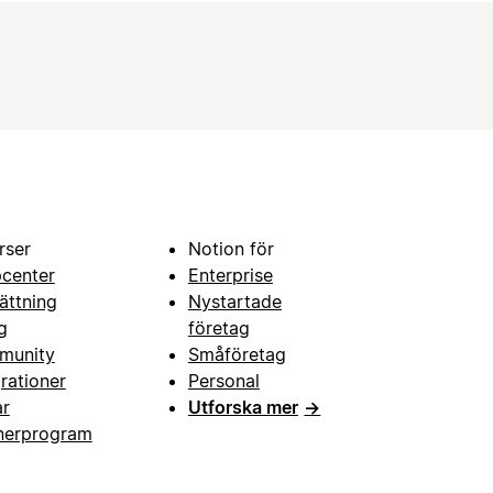
rser
Notion för
pcenter
Enterprise
ättning
Nystartade
g
företag
munity
Småföretag
grationer
Personal
ar
Utforska mer
→
nerprogram