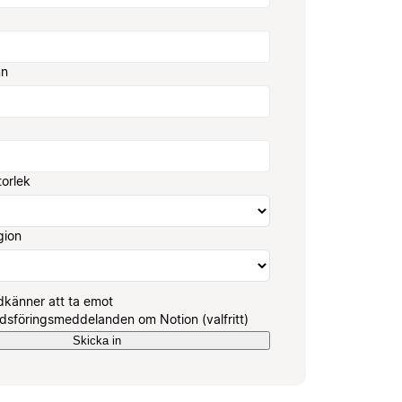
mn
torlek
gion
känner att ta emot
sföringsmeddelanden om Notion (valfritt)
Skicka in