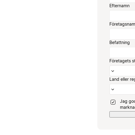
Efternamn
Företagsna
Befattning
Företagets s
Land eller re
Jag god
marknad