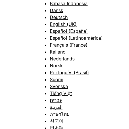
Bahasa Indonesia
Dansk
Deutsch
English (UK)
Español (España)
Español (Latinoamérica)
Français (France)
Italiano
Nederlands
Norsk
Português (Brasil)
Suomi
Svenska
Tiếng Việt
עברית
العربية
ภาษาไทย
한국어
日本語