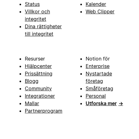
Status
Kalender
Villkor och
Web Clipper
integritet
Dina rättigheter
till integritet
Resurser
Notion för
Hjälpcenter
Enterprise
Prissättning
Nystartade
Blogg
företag
Community
Småföretag
Integrationer
Personal
Mallar
Utforska mer
→
Partnerprogram