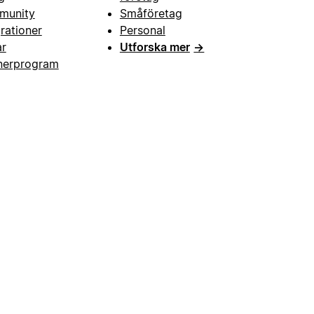
munity
Småföretag
grationer
Personal
ar
Utforska mer
→
nerprogram