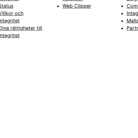
Status
Web Clipper
Com
Villkor och
Inte
integritet
Mall
Dina rättigheter till
Part
integritet