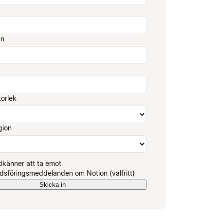
mn
torlek
gion
känner att ta emot
sföringsmeddelanden om Notion (valfritt)
Skicka in