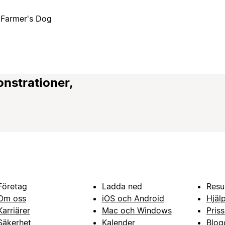
 Farmer's Dog
onstrationer,
Företag
Ladda ned
Resu
Om oss
iOS och Android
Hjäl
Karriärer
Mac och Windows
Priss
Säkerhet
Kalender
Blog