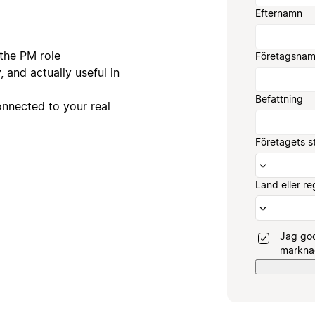
Efternamn
the PM role
Företagsna
 and actually useful in
Befattning
onnected to your real
Företagets s
Land eller re
Jag god
marknad