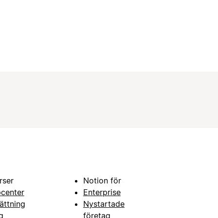
rser
Notion för
pcenter
Enterprise
ättning
Nystartade
g
företag