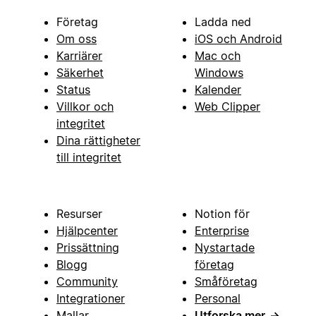
Företag
Ladda ned
Om oss
iOS och Android
Karriärer
Mac och
Säkerhet
Windows
Status
Kalender
Villkor och
Web Clipper
integritet
Dina rättigheter
till integritet
Resurser
Notion för
Hjälpcenter
Enterprise
Prissättning
Nystartade
Blogg
företag
Community
Småföretag
Integrationer
Personal
Mallar
Utforska mer
→