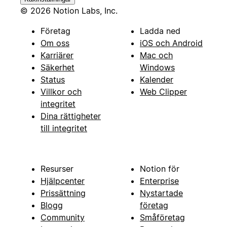
© 2026 Notion Labs, Inc.
Företag
Ladda ned
Om oss
iOS och Android
Karriärer
Mac och
Säkerhet
Windows
Status
Kalender
Villkor och
Web Clipper
integritet
Dina rättigheter
till integritet
Resurser
Notion för
Hjälpcenter
Enterprise
Prissättning
Nystartade
Blogg
företag
Community
Småföretag