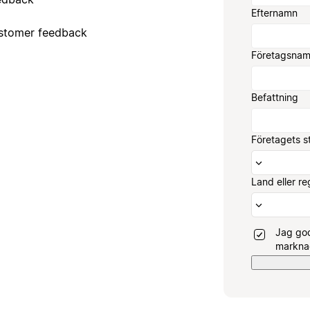
Efternamn
ustomer feedback
Företagsna
Befattning
Företagets s
Land eller re
Jag god
marknad