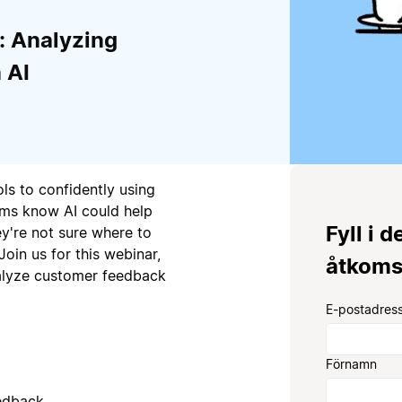
t: Analyzing
 AI
ls to confidently using
ms know AI could help
Fyll i d
y're not sure where to
Join us for this webinar,
åtkoms
alyze customer feedback
E-postadress
Förnamn
eedback