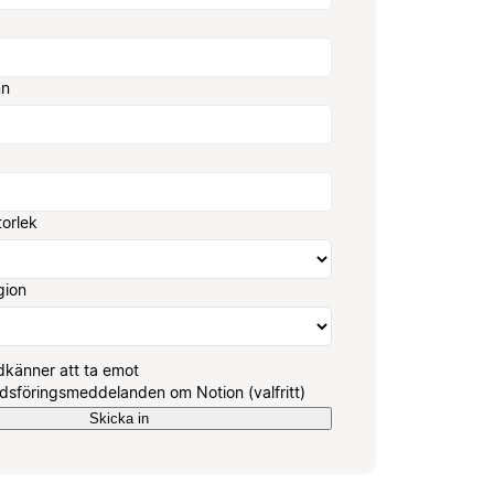
mn
torlek
gion
känner att ta emot
sföringsmeddelanden om Notion (valfritt)
Skicka in