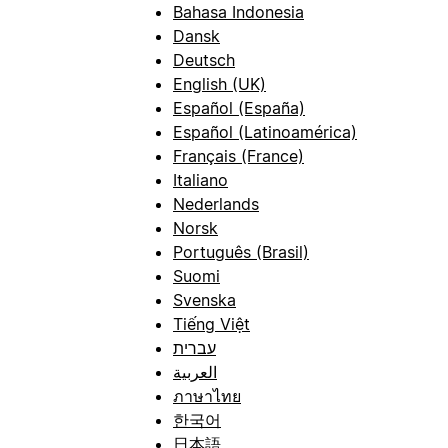
Bahasa Indonesia
Dansk
Deutsch
English (UK)
Español (España)
Español (Latinoamérica)
Français (France)
Italiano
Nederlands
Norsk
Português (Brasil)
Suomi
Svenska
Tiếng Việt
עברית
العربية
ภาษาไทย
한국어
日本語