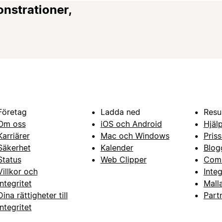
onstrationer,
Företag
Ladda ned
Resu
Om oss
iOS och Android
Hjäl
Karriärer
Mac och Windows
Priss
Säkerhet
Kalender
Blog
Status
Web Clipper
Com
Villkor och
Inte
integritet
Mall
Dina rättigheter till
Part
integritet