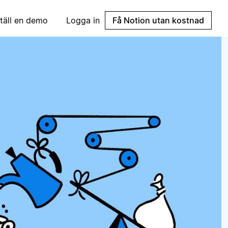
täll en demo
Logga in
Få Notion utan kostnad