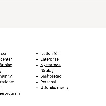
rser
Notion för
pcenter
Enterprise
ättning
Nystartade
g
företag
munity
Småföretag
grationer
Personal
ar
Utforska mer
→
nerprogram