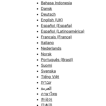
Bahasa Indonesia
Dansk
Deutsch
English (UK)
Español (España)
Español (Latinoamérica)
Français (France)
Italiano
Nederlands
Norsk
Português (Brasil)
Suomi
Svenska
Tiếng Việt
עברית
العربية
ภาษาไทย
한국어
日本語