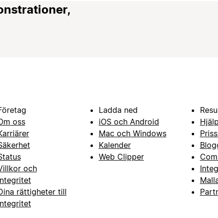
onstrationer,
Företag
Ladda ned
Resu
Om oss
iOS och Android
Hjäl
Karriärer
Mac och Windows
Priss
Säkerhet
Kalender
Blog
Status
Web Clipper
Com
Villkor och
Inte
integritet
Mall
Dina rättigheter till
Part
integritet