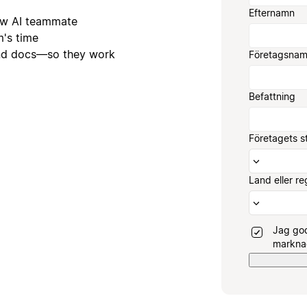
Efternamn
new AI teammate
's time
and docs—so they work
Företagsna
Befattning
Företagets s
Land eller re
Jag god
marknad