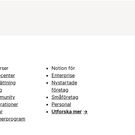
rser
Notion för
pcenter
Enterprise
ättning
Nystartade
g
företag
munity
Småföretag
grationer
Personal
ar
Utforska mer
→
nerprogram