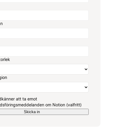
mn
torlek
gion
känner att ta emot
sföringsmeddelanden om Notion (valfritt)
Skicka in