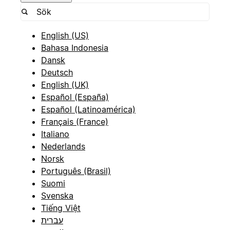
English (US)
Bahasa Indonesia
Dansk
Deutsch
English (UK)
Español (España)
Español (Latinoamérica)
Français (France)
Italiano
Nederlands
Norsk
Português (Brasil)
Suomi
Svenska
Tiếng Việt
עברית