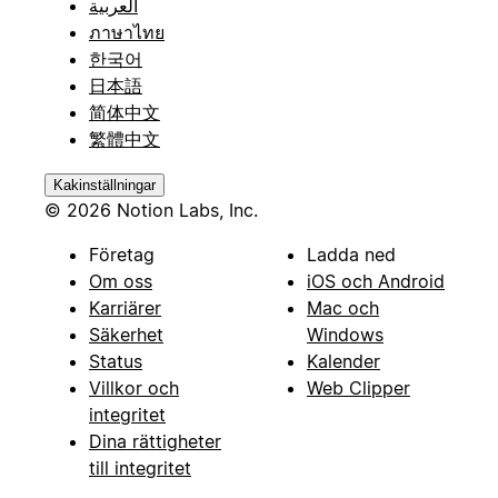
العربية
ภาษาไทย
한국어
日本語
简体中文
繁體中文
Kakinställningar
© 2026 Notion Labs, Inc.
Företag
Ladda ned
Om oss
iOS och Android
Karriärer
Mac och
Säkerhet
Windows
Status
Kalender
Villkor och
Web Clipper
integritet
Dina rättigheter
till integritet