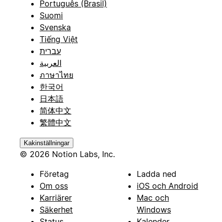
Português (Brasil)
Suomi
Svenska
Tiếng Việt
עברית
العربية
ภาษาไทย
한국어
日本語
简体中文
繁體中文
Kakinställningar
© 2026 Notion Labs, Inc.
Företag
Ladda ned
Om oss
iOS och Android
Karriärer
Mac och
Säkerhet
Windows
Status
Kalender