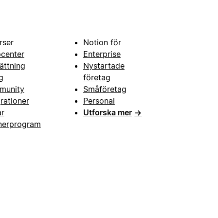
rser
Notion för
pcenter
Enterprise
ättning
Nystartade
g
företag
munity
Småföretag
grationer
Personal
ar
Utforska mer
→
nerprogram