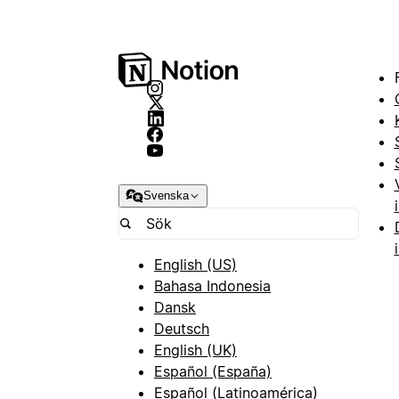
Svenska
English (US)
Bahasa Indonesia
Dansk
Deutsch
English (UK)
Español (España)
Español (Latinoamérica)