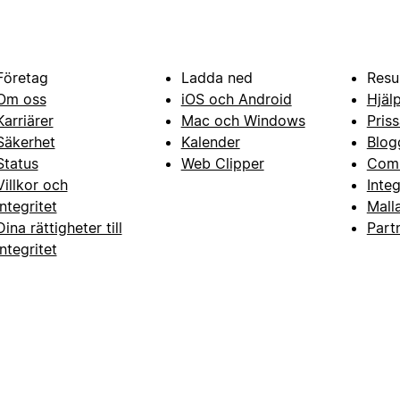
Företag
Ladda ned
Resu
Om oss
iOS och Android
Hjäl
Karriärer
Mac och Windows
Priss
Säkerhet
Kalender
Blog
Status
Web Clipper
Com
Villkor och
Inte
integritet
Mall
Dina rättigheter till
Part
integritet