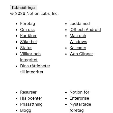
Kakinställningar
© 2026 Notion Labs, Inc.
Företag
Ladda ned
Om oss
iOS och Android
Karriärer
Mac och
Säkerhet
Windows
Status
Kalender
Villkor och
Web Clipper
integritet
Dina rättigheter
till integritet
Resurser
Notion för
Hjälpcenter
Enterprise
Prissättning
Nystartade
Blogg
företag