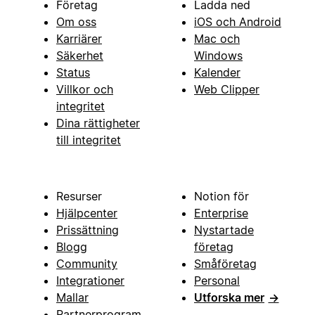
Företag
Ladda ned
Om oss
iOS och Android
Karriärer
Mac och
Säkerhet
Windows
Status
Kalender
Villkor och
Web Clipper
integritet
Dina rättigheter
till integritet
Resurser
Notion för
Hjälpcenter
Enterprise
Prissättning
Nystartade
Blogg
företag
Community
Småföretag
Integrationer
Personal
Mallar
Utforska mer
→
Partnerprogram