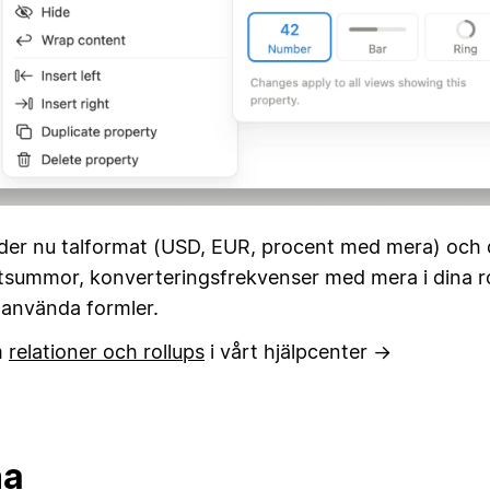
öder nu talformat (USD, EUR, procent med mera) och 
tsummor, konverteringsfrekvenser med mera i dina ro
 använda formler.
m
relationer och rollups
i vårt hjälpcenter →
na