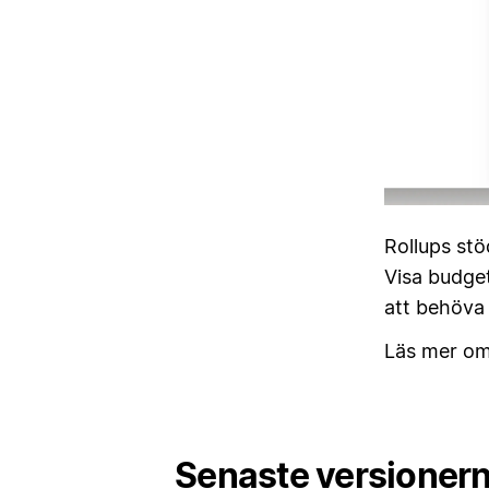
Rollups st
Visa budge
att behöva
Läs mer o
Senaste versioner