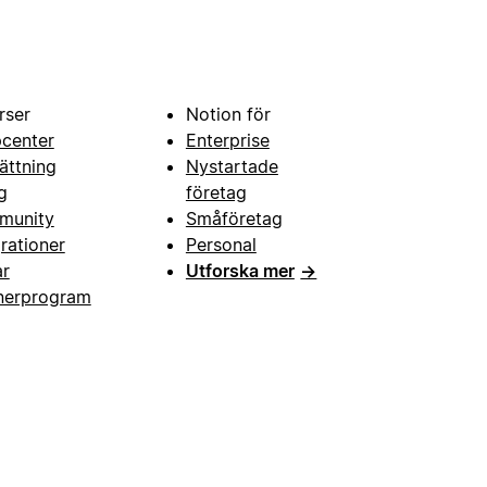
rser
Notion för
pcenter
Enterprise
ättning
Nystartade
g
företag
munity
Småföretag
grationer
Personal
ar
Utforska mer
→
nerprogram