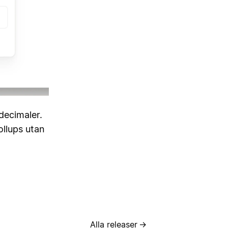
decimaler.
llups utan
Alla releaser
→