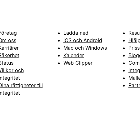
Företag
Ladda ned
Resu
Om oss
iOS och Android
Hjäl
Karriärer
Mac och Windows
Priss
Säkerhet
Kalender
Blog
Status
Web Clipper
Com
Villkor och
Inte
integritet
Mall
Dina rättigheter till
Part
integritet