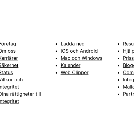
Företag
Ladda ned
Resu
Om oss
iOS och Android
Hjäl
Karriärer
Mac och Windows
Priss
Säkerhet
Kalender
Blog
Status
Web Clipper
Com
Villkor och
Inte
integritet
Mall
Dina rättigheter till
Part
integritet