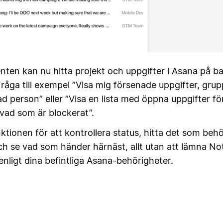
ten kan nu hitta projekt och uppgifter i Asana på b
råga till exempel ”Visa mig försenade uppgifter, gru
elad person” eller ”Visa en lista med öppna uppgifter fö
vad som är blockerat”.
tionen för att kontrollera status, hitta det som beh
h se vad som händer härnäst, allt utan att lämna Noti
enligt dina befintliga Asana-behörigheter.