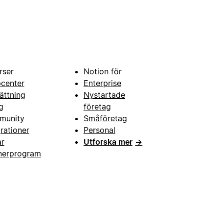
rser
Notion för
pcenter
Enterprise
ättning
Nystartade
g
företag
munity
Småföretag
grationer
Personal
ar
Utforska mer
→
nerprogram