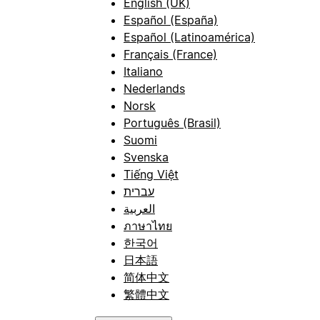
English (UK)
Español (España)
Español (Latinoamérica)
Français (France)
Italiano
Nederlands
Norsk
Português (Brasil)
Suomi
Svenska
Tiếng Việt
עברית
العربية
ภาษาไทย
한국어
日本語
简体中文
繁體中文