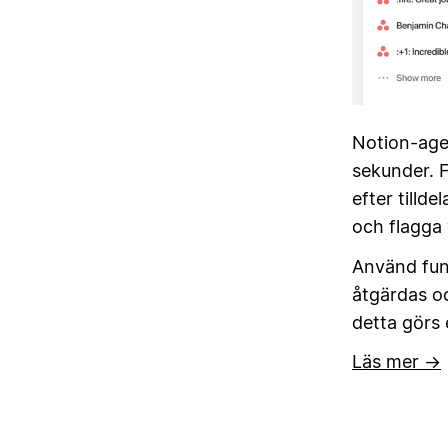
Notion-agen
sekunder. F
efter tilld
och flagga 
Använd funk
åtgärdas oc
detta görs 
Läs mer →