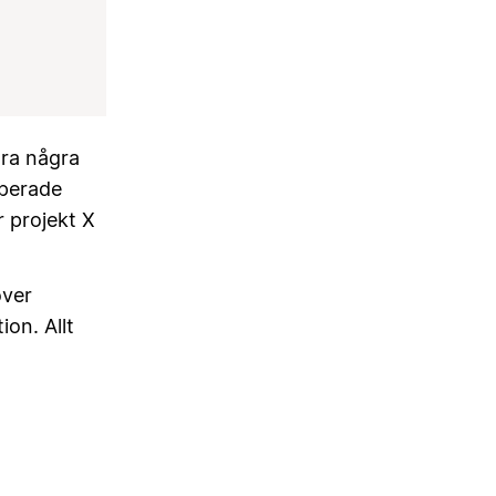
ara några
pperade
r projekt X
över
on. Allt