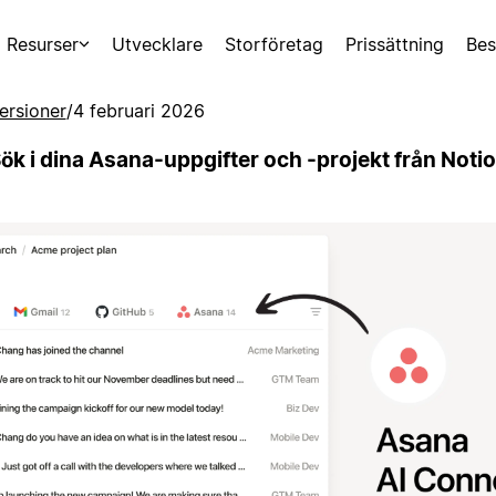
Resurser
Utvecklare
Storföretag
Prissättning
Bes
ersioner
/
4 februari 2026
ök i dina Asana-uppgifter och -projekt från Noti