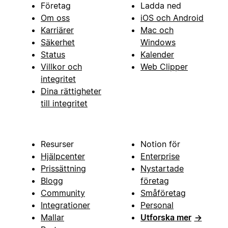
Företag
Ladda ned
Om oss
iOS och Android
Karriärer
Mac och
Säkerhet
Windows
Status
Kalender
Villkor och
Web Clipper
integritet
Dina rättigheter
till integritet
Resurser
Notion för
Hjälpcenter
Enterprise
Prissättning
Nystartade
Blogg
företag
Community
Småföretag
Integrationer
Personal
Mallar
Utforska mer
→