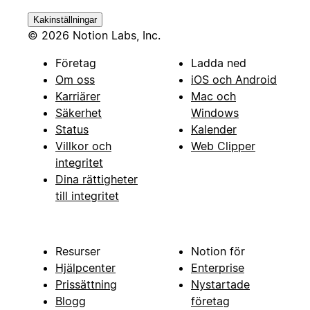
Kakinställningar
© 2026 Notion Labs, Inc.
Företag
Ladda ned
Om oss
iOS och Android
Karriärer
Mac och
Säkerhet
Windows
Status
Kalender
Villkor och
Web Clipper
integritet
Dina rättigheter
till integritet
Resurser
Notion för
Hjälpcenter
Enterprise
Prissättning
Nystartade
Blogg
företag