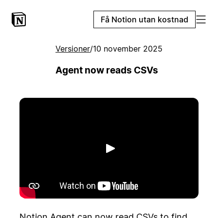
Få Notion utan kostnad
Versioner
/
10 november 2025
Agent now reads CSVs
Spela upp
Notion Agent can now read CSVs to find