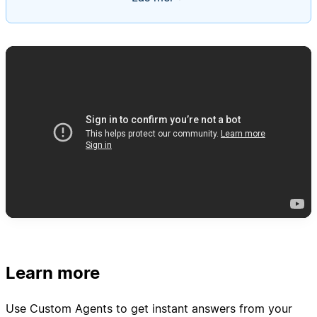
frågor och svar. När ett svar inte hittas skapar du
en uppgift i en databas för förfrågningar om
uppdatering av kunskapsbasen med föreslaget
innehåll och länkar till Slack-trådar. Använd
feedbackreaktionerna 👍 och 👎 i Slack för att
uppdatera statusen för frågan till löst eller olöst.
Learn more
Use Custom Agents to get instant answers from your