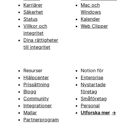
Karriärer
Mac och
Säkerhet
Windows
Status
Kalender
Villkor och
Web Clipper
integritet
Dina rättigheter
till integritet
Resurser
Notion för
Hjälpcenter
Enterprise
Prissättning
Nystartade
Blogg
företag
Community
Småföretag
Integrationer
Personal
Mallar
Utforska mer
→
Partnerprogram