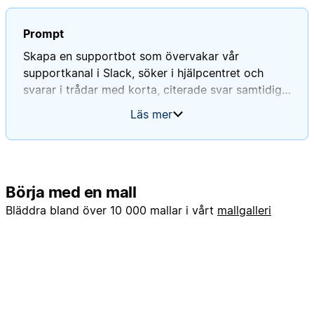
Prompt
Skapa en supportbot som övervakar vår
supportkanal i Slack, söker i hjälpcentret och
svarar i trådar med korta, citerade svar samtidigt
som alla frågor och svar loggas i en databas med
Läs mer
frågor och svar. När ett svar inte hittas skapar du
en uppgift i en databas för förfrågningar om
uppdatering av kunskapsbasen med föreslaget
innehåll och länkar till Slack-trådar. Använd
Börja med en mall
feedbackreaktionerna 👍 och 👎 i Slack för att
uppdatera statusen för frågan till löst eller olöst.
Bläddra bland över 10 000 mallar i vårt
mallgalleri