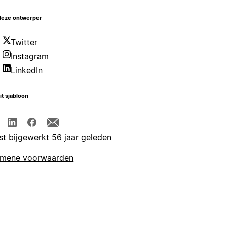
deze ontwerper
Twitter
Instagram
LinkedIn
it sjabloon
st bijgewerkt 56 jaar geleden
emene voorwaarden