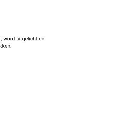
j, word uitgelicht en
ikken.