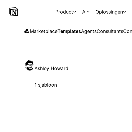
Product
AI
Oplossingen
Marketplace
Templates
Agents
Consultants
Con
Ashley Howard
1 sjabloon