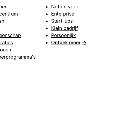
nen
Notion voor
centrum
Enterprise
en
Start-ups
Klein bedrijf
eenschap
Persoonlijk
raties
Ontdek meer
→
lonen
nerprogramma's