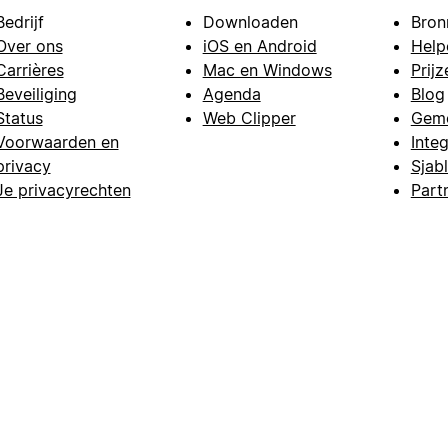
Bedrijf
Downloaden
Bron
Over ons
iOS en Android
Help
Carrières
Mac en Windows
Prijz
Beveiliging
Agenda
Blog
Status
Web Clipper
Gem
Voorwaarden en
Integ
privacy
Sjab
Je privacyrechten
Part